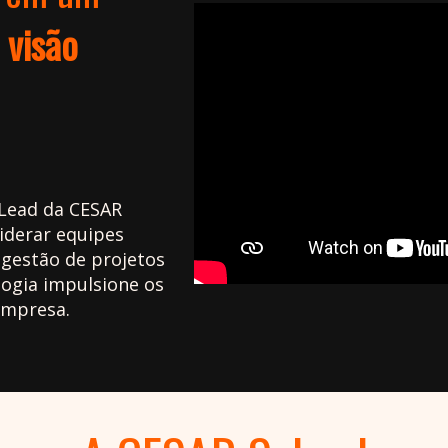
m
visão
Lead da CESAR
liderar equipes
e gestão de projetos
logia impulsione os
empresa.