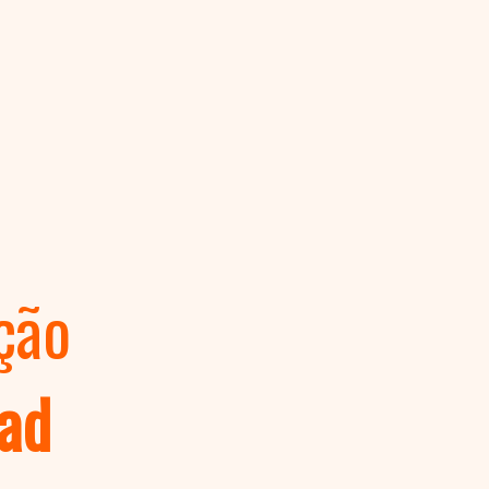
ção
ad