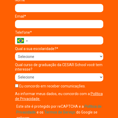
Nome*
Email*
Telefone*
Qual a sua escolaridade?*
Qual curso de graduação da CESAR School você tem
interesse?
Eu concordo em receber comunicações.
Ao informar meus dados, eu concordo com a
Política
de Privacidade.
Este site é protegido por reCAPTCHA e a
Política de
Privacidade
e os
Termos de Serviço
do Google se
aplicam